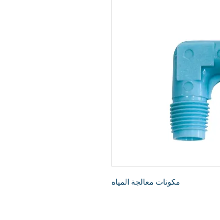
مكونات معالجة المياه