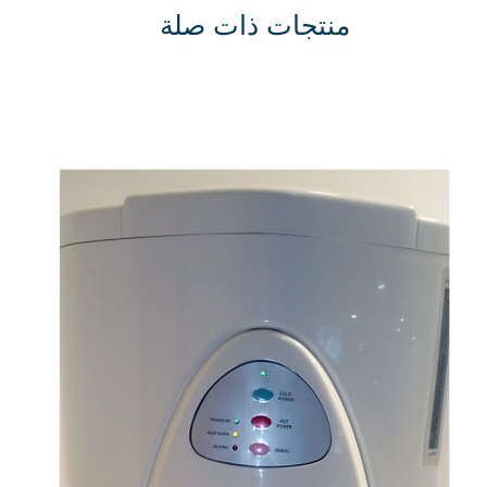
منتجات ذات صلة