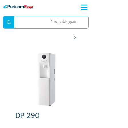
DP-290