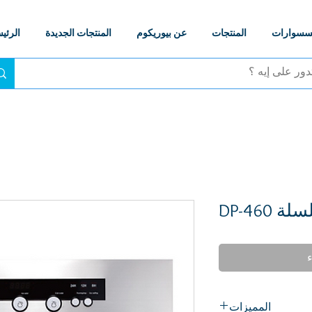
كسسوارات
المنتجات
عن بيوريكوم
المنتجات الجديدة
الرئي
ة DP-460
ء
المميزات