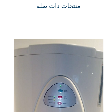
منتجات ذات صلة