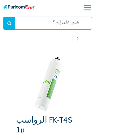
FK-T4S الرواسب
1µ