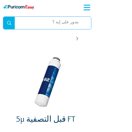
FT قبل التصفية 5µ