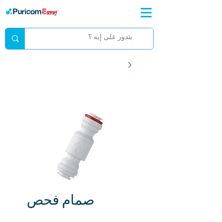
صمام فحص