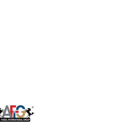
نظام RO للتدفق المباشر
هاوسنج براكيت
صهاريج التخزين
موزع المياه
الحنفيات
نظام RO التج
والصناعي
اكسسوارات تركيب نظام RO
جهاز الاستشعار والاختبار
منقي المياه
وصندوق التحكم
مصابيح الأشعة فوق البنفسجية
مضخة معززة
أجزاء نظام RO التجارية
والصناعية
حدى شركات آل فيصل انترناشونال جروب