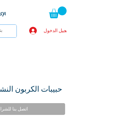
الإ
تسجيل الدخول
حبيبات الكربون النشط Q + Ag
اتصل بنا للشرا