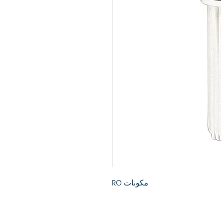
مكونات RO