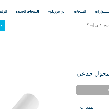
كسسوارات
المنتجات
عن بيوريكوم
المنتجات الجديدة
الرئي
حول جذعى
ء
المميزات