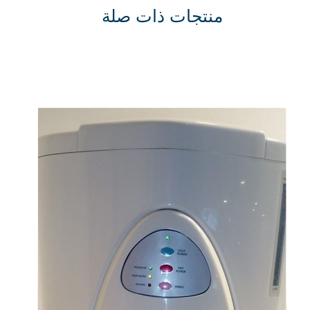
منتجات ذات صلة